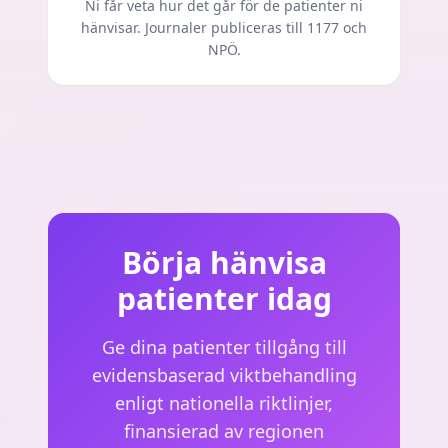
Ni får veta hur det går för de patienter ni
hänvisar. Journaler publiceras till 1177 och
NPÖ.
Börja hänvisa
patienter idag
Ge dina patienter tillgång till
evidensbaserad viktbehandling
enligt nationella riktlinjer,
finansierad av regionen