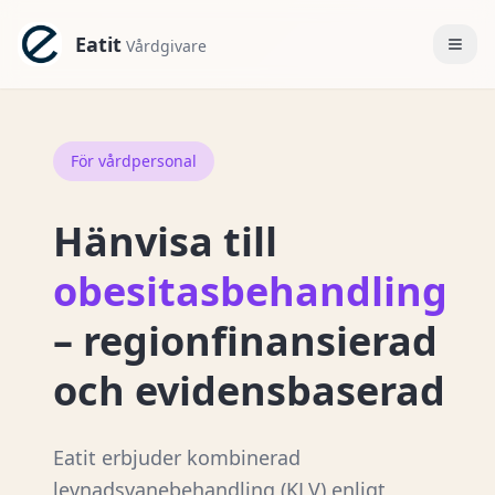
Eatit
Vårdgivare
För vårdpersonal
Hänvisa till
obesitasbehandling
– regionfinansierad
och evidensbaserad
Eatit erbjuder kombinerad
levnadsvanebehandling (KLV) enligt